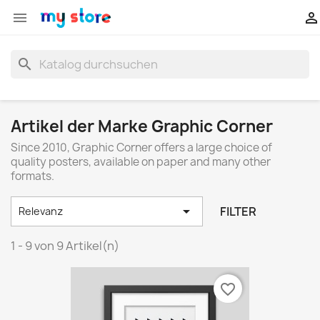


search
Artikel der Marke Graphic Corner
Since 2010, Graphic Corner offers a large choice of
quality posters, available on paper and many other
formats.

FILTER
Relevanz
1 - 9 von 9 Artikel(n)
favorite_border