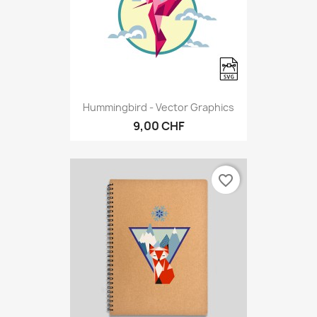
Hummingbird - Vector Graphics
9,00 CHF
favorite_border