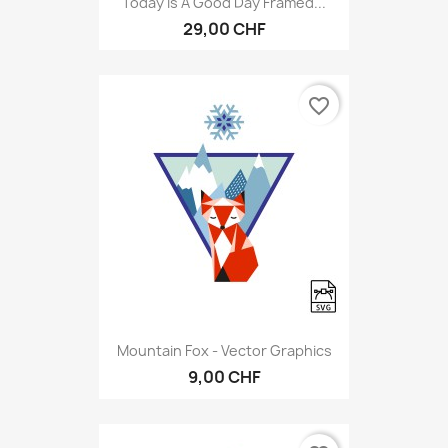
Today Is A Good Day Framed...
29,00 CHF
favorite_border
Mountain Fox - Vector Graphics
9,00 CHF